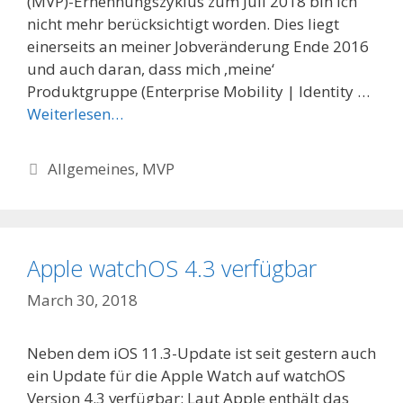
(MVP)-Ernennungszyklus zum Juli 2018 bin ich
nicht mehr berücksichtigt worden. Dies liegt
einerseits an meiner Jobveränderung Ende 2016
und auch daran, dass mich ‚meine‘
Produktgruppe (Enterprise Mobility | Identity …
Weiterlesen…
Categories
Allgemeines
,
MVP
Apple watchOS 4.3 verfügbar
March 30, 2018
Neben dem iOS 11.3-Update ist seit gestern auch
ein Update für die Apple Watch auf watchOS
Version 4.3 verfügbar: Laut Apple enthält das